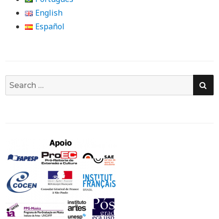
English
Español
SE
Search
for: