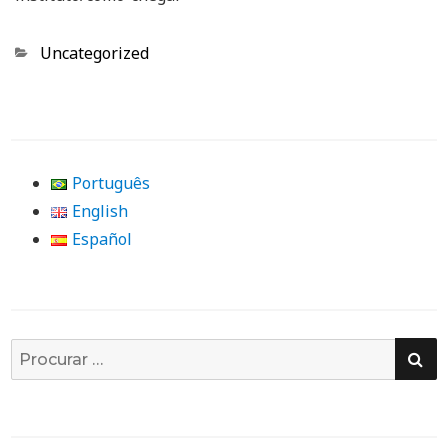
Categorias
Uncategorized
Português
English
Español
PE
Busca
por: