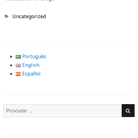
Categorias
Uncategorized
Português
English
Español
PE
Busca
por: