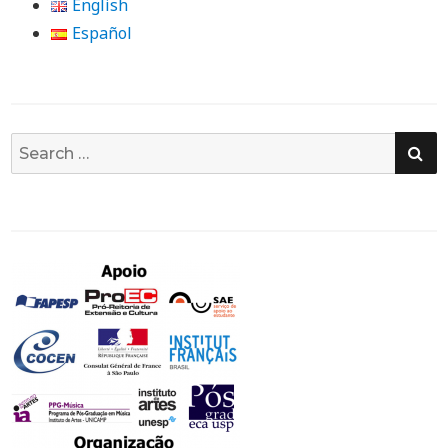
English
Español
SE
Search
for: